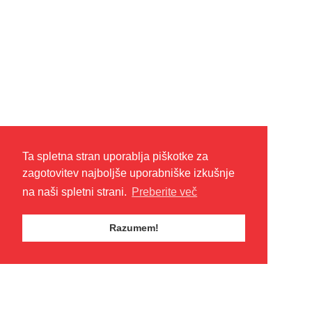
Ta spletna stran uporablja piškotke za
zagotovitev najboljše uporabniške izkušnje
na naši spletni strani.
Preberite več
Razumem!
Aeroklub Bela krajina